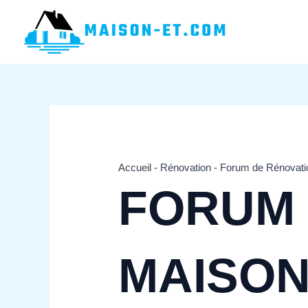
Aller
au
contenu
Accueil
-
Rénovation
-
Forum de Rénovati
FORUM 
MAISO